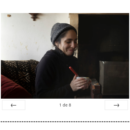
1
de
8
Préc
Suiv.