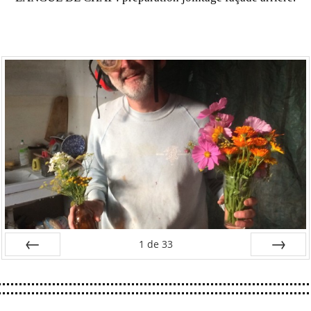
1
de
33
Préc
Suiv.