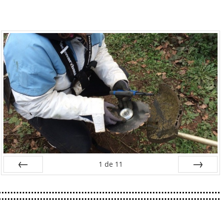
1
de
11
Préc
Suiv.