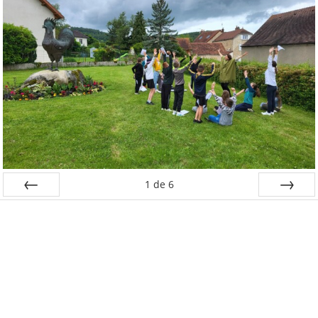
1
de
6
Préc
Suiv.